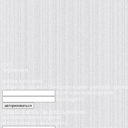
22
C
Череповец
войти в систему
Добро пожаловать! Войдите в свою учётную запис
Ваше имя пользователя
Ваш пароль
Забыли пароль? получить помощь
восстановление пароля
Восстановите свой пароль