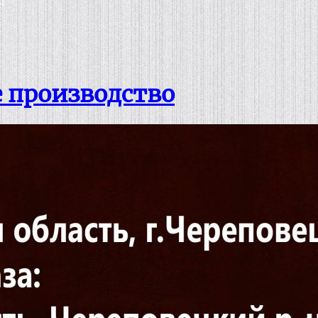
ы
 производство